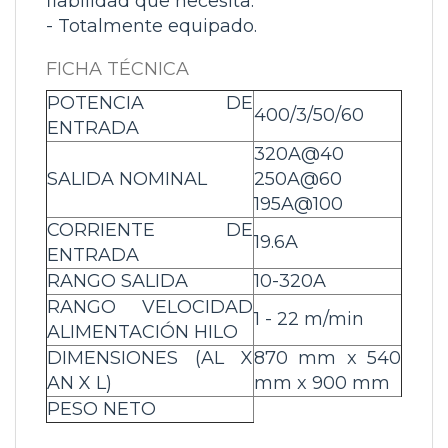
fiabilidad que necesita.
-
Totalmente equipado
.
FICHA TÉCNICA
POTENCIA DE
400/3/50/60
ENTRADA
320A@40
SALIDA NOMINAL
250A@60
195A@100
CORRIENTE DE
19.6A
ENTRADA
RANGO SALIDA
10-320A
RANGO VELOCIDAD
1 - 22 m/min
ALIMENTACIÓN HILO
DIMENSIONES (AL X
870 mm x 540
AN X L)
mm x 900 mm
PESO NETO