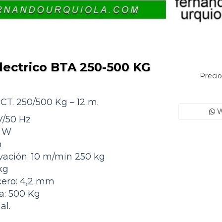
lectrico BTA 250-500 KG
Precio
T. 250/500 Kg – 12 m.
W
V/50 Hz
0 W
m
vación: 10 m/min 250 kg
kg
cero: 4,2 mm
: 500 Kg
al.