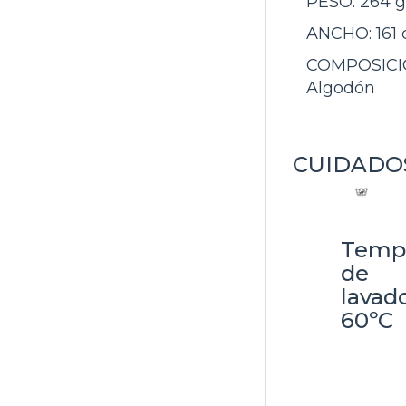
PESO:
264 g
ANCHO:
161
COMPOSICI
Algodón
CUIDADO
Temp
de
lavad
60ºC