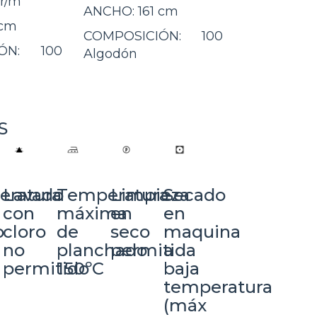
r/m
ANCHO:
161 cm
 cm
COMPOSICIÓN:
100
ÓN:
100
Algodón
S
Lavado
eratura
Temperatura
Limpieza
Secado
con
máxima
en
en
cloro
o
de
seco
maquina
no
planchado
permitida
a
permitido
150ºC
baja
temperatura
(máx