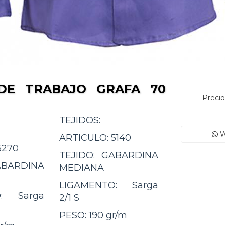
DE TRABAJO GRAFA 70
Precio
TEJIDOS:
W
ARTICULO:
5140
5270
TEJIDO:
GABARDINA
BARDINA
MEDIANA
LIGAMENTO:
Sarga
:
Sarga
2/1 S
PESO:
190 gr/m